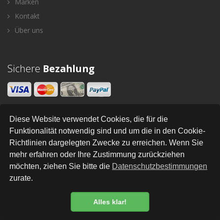
Marken
Kontakt
Über uns
Sichere
Bezahlung
Diese Website verwendet Cookies, die für die
Newsletter
Funktionalität notwendig sind und um die in den Cookie-
Richtlinien dargelegten Zwecke zu erreichen. Wenn Sie
SENDEN
mehr erfahren oder Ihre Zustimmung zurückziehen
möchten, ziehen Sie bitte die
Datenschutzbestimmungen
zurate.
All Right Reserved © Style and Home - B2B
•
•
•
•
•
•
Newsletter
AGB
Impressum
Versand
Kontakt
Links
Datenschutz
Alles klar!
Datenschutzbestimmung