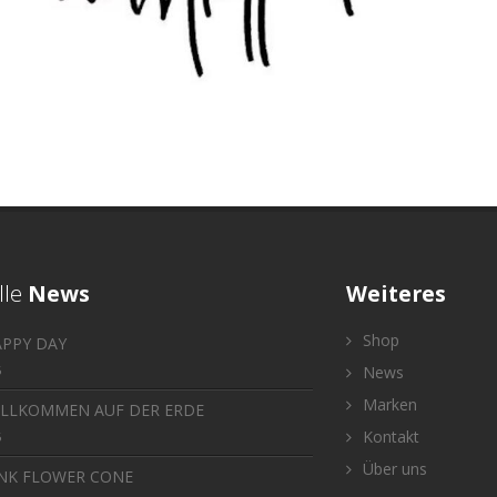
lle
News
Weiteres
Shop
APPY DAY
6
News
Marken
ILLKOMMEN AUF DER ERDE
Kontakt
6
Über uns
INK FLOWER CONE