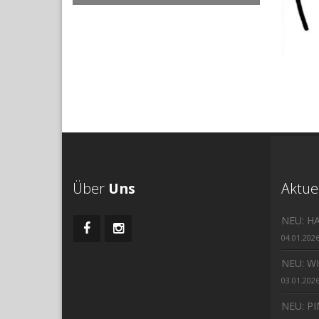
Über
Uns
Aktue
NEU: H
04.01.202
NEU: W
03.01.202
NEU: P