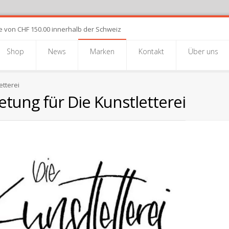
e von CHF 150.00 innerhalb der Schweiz
Shop
News
Marken
Kontakt
Über uns
etterei
etung für Die Kunstletterei